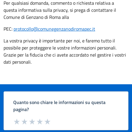
Per qualsiasi domanda, commento o richiesta relativa a
questa informativa sulla privacy, si prega di contattare il
Comune di Genzano di Roma alla
PEC:
protocollo@comunegenzanodiromapec.it
La vostra privacy è importante per noi, e faremo tutto il
possibile per proteggere le vostre informazioni personali.
Grazie per la fiducia che ci avete accordato nel gestire i vostri
dati personali.
Quanto sono chiare le informazioni su questa
pagina?
Valuta da 1 a 5 stelle la pagina
Valuta 1 stelle su 5
Valuta 2 stelle su 5
Valuta 3 stelle su 5
Valuta 4 stelle su 5
Valuta 5 stelle su 5