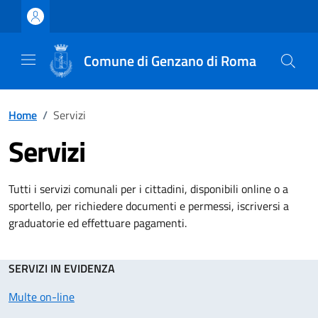
Vai ai contenuti
Vai al footer
Comune di Genzano di Roma
Home
/
Servizi
Servizi
Tutti i servizi comunali per i cittadini, disponibili online o a
sportello, per richiedere documenti e permessi, iscriversi a
graduatorie ed effettuare pagamenti.
SERVIZI IN EVIDENZA
Multe on-line