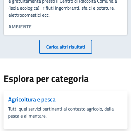
e gratuitamente presso il Centro di Raccolta Comunale
(Isola ecologica) i rifiuti ingombranti, sfalci e potature,
elettrodomestici ecc.
CATEGORIA CORRELATA:
AMBIENTE
Paginazione
Carica altri risultati
Esplora per categoria
Agricoltura e pesca
Tutti quei servizi pertinenti al contesto agricolo, della
pesca e alimentare.