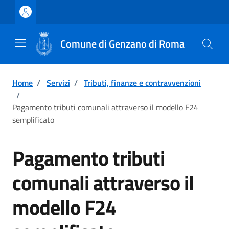
Vai ai contenuti
Vai al footer
Comune di Genzano di Roma
Home
/
Servizi
/
Tributi, finanze e contravvenzioni
/
Pagamento tributi comunali attraverso il modello F24
semplificato
Pagamento tributi
comunali attraverso il
modello F24