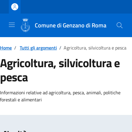
Vai ai contenuti
Vai al footer
Comune di Genzano di Roma
Home
/
Tutti gli argomenti
/
Agricoltura, silvicoltura e pesca
Agricoltura, silvicoltura e
pesca
Dettagli della notizia
Informazioni relative ad agricoltura, pesca, animali, politiche
forestali e alimentari