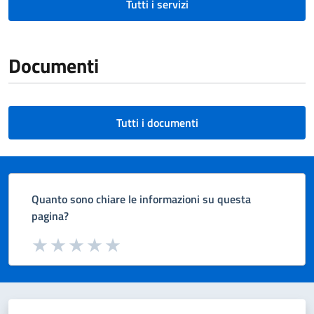
Tutti i servizi
Documenti
Tutti i documenti
Quanto sono chiare le informazioni su questa
pagina?
Valuta da 1 a 5 stelle la pagina
Valuta 1 stelle su 5
Valuta 2 stelle su 5
Valuta 3 stelle su 5
Valuta 4 stelle su 5
Valuta 5 stelle su 5