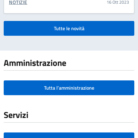
CATEGORIA CORRELATA:
NOTIZIE
16 Ott 2023
Tutte le novità
Amministrazione
Tutta l’amministrazione
Servizi