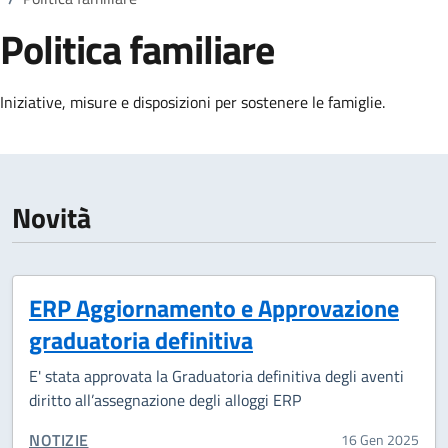
Politica familiare
Dettagli della notizia
Iniziative, misure e disposizioni per sostenere le famiglie.
Novità
ERP Aggiornamento e Approvazione
graduatoria definitiva
E' stata approvata la Graduatoria definitiva degli aventi
diritto all’assegnazione degli alloggi ERP
CATEGORIA CORRELATA:
NOTIZIE
16 Gen 2025