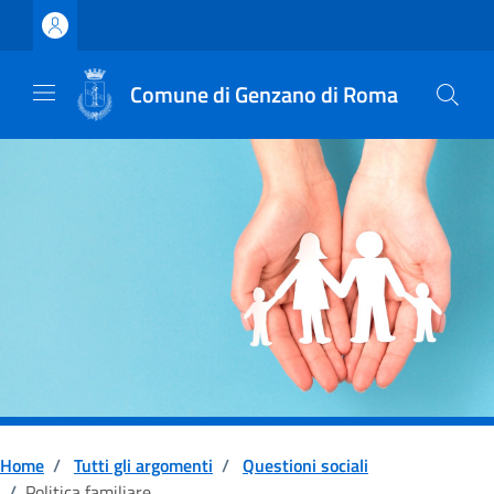
Vai ai contenuti
Vai al footer
Comune di Genzano di Roma
Home
/
Tutti gli argomenti
/
Questioni sociali
/
Politica familiare