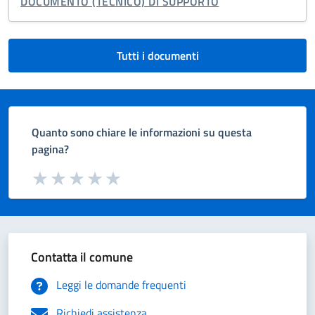
TIPO DI DOCUMENTO:
DOCUMENTO (TECNICO) DI SUPPORTO
Tutti i documenti
Quanto sono chiare le informazioni su questa
pagina?
Valuta da 1 a 5 stelle la pagina
Valuta 1 stelle su 5
Valuta 2 stelle su 5
Valuta 3 stelle su 5
Valuta 4 stelle su 5
Valuta 5 stelle su 5
Contatta il comune
Leggi le domande frequenti
Richiedi assistenza