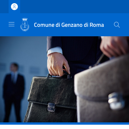
Vai ai contenuti
Vai al footer
Comune di Genzano di Roma