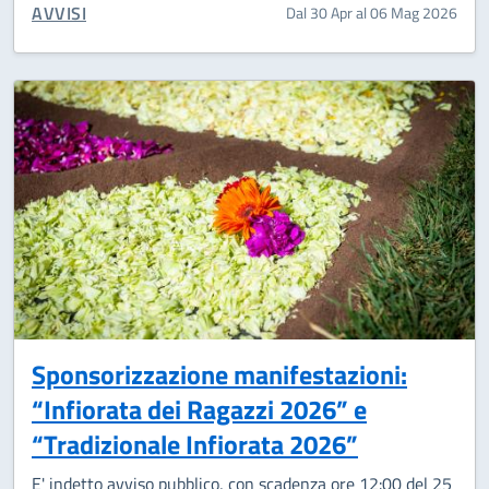
CATEGORIA CORRELATA:
AVVISI
Dal 30 Apr al 06 Mag 2026
Sponsorizzazione manifestazioni:
“Infiorata dei Ragazzi 2026” e
“Tradizionale Infiorata 2026”
E' indetto avviso pubblico, con scadenza ore 12:00 del 25