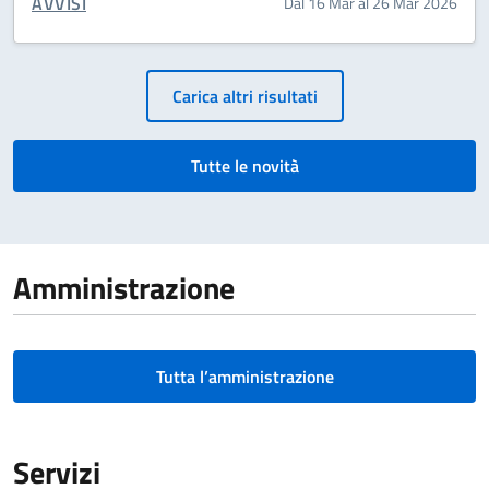
CATEGORIA CORRELATA:
AVVISI
Dal 16 Mar al 26 Mar 2026
Paginazione
Carica altri risultati
Tutte le novità
Amministrazione
Tutta l’amministrazione
Servizi