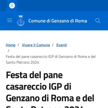
Vai ai contenuti
Vai al footer
Comune di Genzano di Roma
Home
/
Vivere il Comune
/
Eventi
/
Festa del pane casareccio IGP di Genzano di Roma e del
Santo Patrono 2024
Festa del pane
casareccio IGP di
Genzano di Roma e del