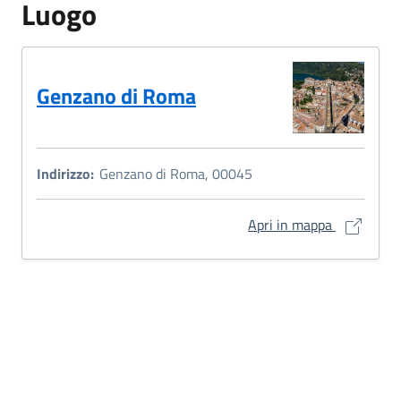
Luogo
Genzano di Roma
Indirizzo:
Genzano di Roma, 00045
Genzano di
Apri in mappa