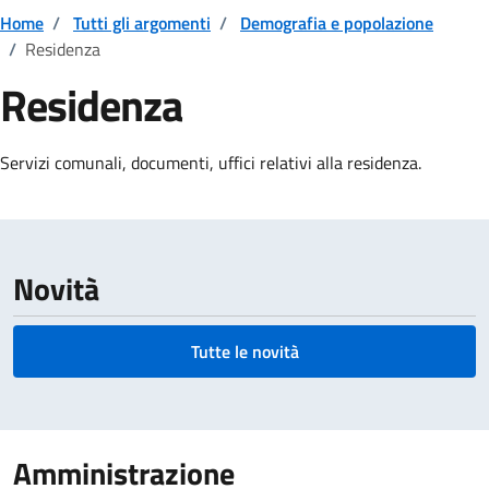
Home
/
Tutti gli argomenti
/
Demografia e popolazione
/
Residenza
Residenza
Dettagli della notizia
Servizi comunali, documenti, uffici relativi alla residenza.
Novità
Tutte le novità
Amministrazione