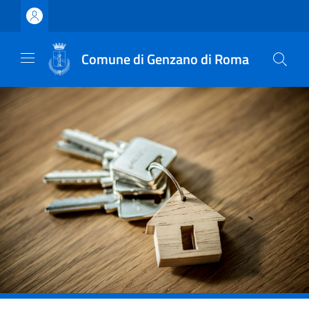
Vai ai contenuti
Vai al footer
Comune di Genzano di Roma